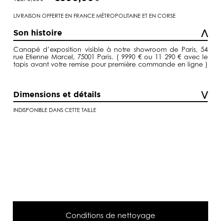
prix
prix
initial
actuel
était :
est :
LIVRAISON OFFERTE EN FRANCE MÉTROPOLITAINE ET EN CORSE
12870,00€.
8990,00€.
Son histoire
Canapé d’exposition visible à notre showroom de Paris, 54
rue Etienne Marcel, 75001 Paris. ( 9990 € ou 11 290 € avec le
tapis avant votre remise pour première commande en ligne )
Dimensions et détails
INDISPONIBLE DANS CETTE TAILLE
Conditions de nettoyage