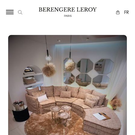
34
FR