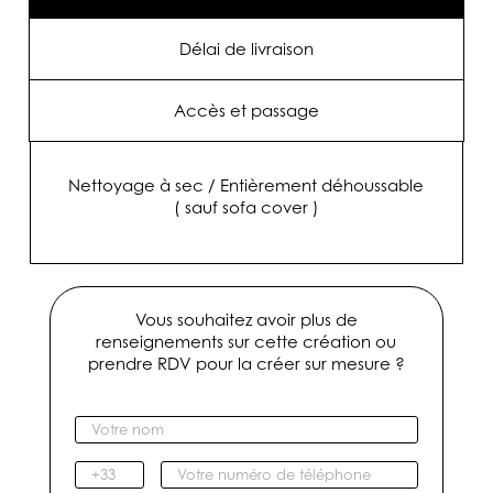
Délai de livraison
Accès et passage
Nettoyage à sec / Entièrement déhoussable
( sauf sofa cover )
Vous souhaitez avoir plus de
renseignements sur cette création ou
prendre RDV pour la créer sur mesure ?
V
o
t
I
V
r
n
o