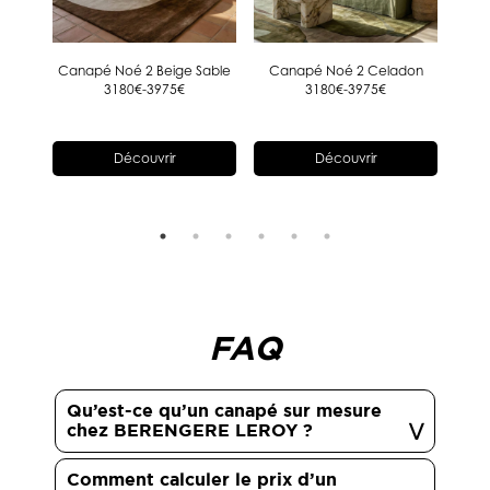
élavé
Canapé Noé 2 Beige Sable
Canapé Noé 2 Celadon
C
3180€-3975€
3180€-3975€
Découvrir
Découvrir
FAQ
Qu’est-ce qu’un canapé sur mesure
chez BERENGERE LEROY ?
Comment calculer le prix d’un