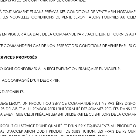
UX CLIENTS AVEC LA CONFIRMATION DE COMMANDE.
 À TOUT MOMENT ET SANS PRÉAVIS, SES CONDITIONS DE VENTE AFIN NOTAMM
S, LES NOUVELLES CONDITIONS DE VENTE SERONT ALORS FOURNIES AU CLI
S EN VIGUEUR À LA DATE DE LA COMMANDE PAR L’ACHETEUR, ET FOURNIES AU C
OUTE COMMANDE EN CAS DE NON-RESPECT DES CONDITIONS DE VENTE PAR LES C
SERVICES PROPOSÉS
EROY SONT CONFORMES À LA RÈGLEMENTATION FRANÇAISE EN VIGUEUR.
E ET ACCOMPAGNÉ D’UN DESCRIPTIF.
S DISPONIBLES.
GERE LEROY, UN PRODUIT OU SERVICE COMMANDÉ PEUT NE PAS ÊTRE DISPON
RS DÉLAIS ET À LUI REMBOURSER L’INTÉGRALITÉ DES SOMMES RÉGLÉES DANS LES
IEMENT QUE CELUI PRÉALABLEMENT UTILISÉ PAR LE CLIENT LORS DE LA COMMA
RODUIT OU SERVICE D’UNE QUALITÉ ET D’UN PRIX ÉQUIVALENTS AU PRODUIT
CAS D’ACCEPTATION DUDIT PRODUIT DE SUBSTITUTION, LES FRAIS DE RETOU