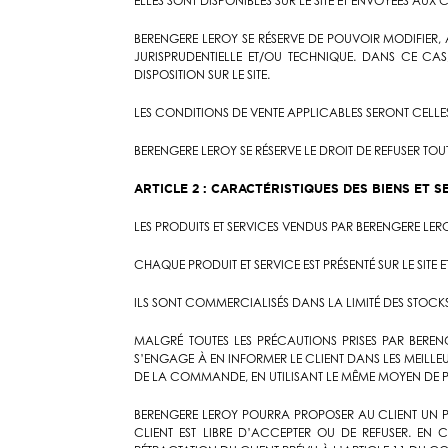
ELLES SONT DISPONIBLES SUR LE SITE ET ENVOYÉES A
BERENGERE LEROY SE RÉSERVE DE POUVOIR MODIFIER,
JURISPRUDENTIELLE ET/OU TECHNIQUE. DANS CE CA
DISPOSITION SUR LE SITE.
LES CONDITIONS DE VENTE APPLICABLES SERONT CELLE
BERENGERE LEROY SE RÉSERVE LE DROIT DE REFUSER T
ARTICLE 2 : CARACTÉRISTIQUES DES BIENS ET 
LES PRODUITS ET SERVICES VENDUS PAR BERENGERE L
CHAQUE PRODUIT ET SERVICE EST PRÉSENTÉ SUR LE SIT
ILS SONT COMMERCIALISÉS DANS LA LIMITÉ DES STOCK
MALGRÉ TOUTES LES PRÉCAUTIONS PRISES PAR BEREN
S’ENGAGE À EN INFORMER LE CLIENT DANS LES MEILLEU
DE LA COMMANDE, EN UTILISANT LE MÊME MOYEN DE PA
BERENGERE LEROY POURRA PROPOSER AU CLIENT UN P
CLIENT EST LIBRE D’ACCEPTER OU DE REFUSER. EN 