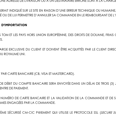
 UNE ADRESSE DE LIVRAISON OU À UN DESTINATAIRE ERRONÉ SONT À LA CHARGE
RAIT INDIQUÉ SUR LE SITE EN RAISON D’UNE ERREUR TECHNIQUE OU HUMAINE,
GLÉ OU DE LUI PERMETTRE D’ANNULER SA COMMANDE EN LE REMBOURSANT DE L’
S D’IMPORTATION
ES TOM ET LES PAYS HORS UNION EUROPÉENNE, DES DROITS DE DOUANE, FRAIS
RS.
RGE EXCLUSIVE DU CLIENT ET DOIVENT ÊTRE ACQUITTÉS PAR LE CLIENT DIR
DU ROYAUME UNI.
T PAR CARTE BANCAIRE (CB, VISA ET MASTERCARD).
E DÉBIT DU COMPTE BANCAIRE SERA ENVOYÉE DANS UN DÉLAI DE TROIS (3)
NTRE DE PAIEMENT.
DU NUMÉRO DE CARTE BANCAIRE ET LA VALIDATION DE LA COMMANDE ET DE S
SOMMES ENGAGÉES PAR LA COMMANDE.
STÈME SÉCURISÉ CM-CIC P@IEMENT QUI UTILISE LE PROTOCOLE SSL (
SECURE S