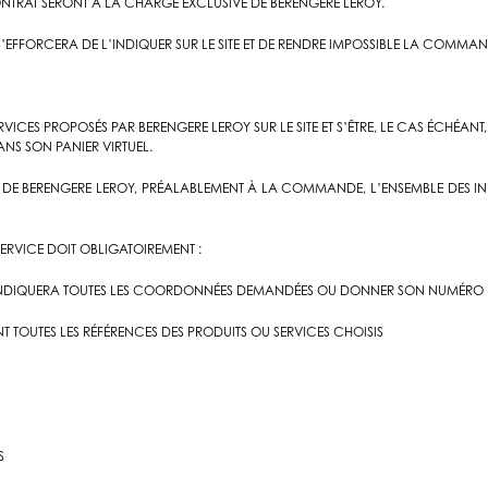
ONTRAT SERONT À LA CHARGE EXCLUSIVE DE BERENGERE LEROY.
S’EFFORCERA DE L’INDIQUER SUR LE SITE ET DE RENDRE IMPOSSIBLE LA COMM
ICES PROPOSÉS PAR BERENGERE LEROY SUR LE SITE ET S’ÊTRE, LE CAS ÉCHÉANT,
NS SON PANIER VIRTUEL.
E BERENGERE LEROY, PRÉALABLEMENT À LA COMMANDE, L’ENSEMBLE DES INFO
SERVICE DOIT OBLIGATOIREMENT :
IL INDIQUERA TOUTES LES COORDONNÉES DEMANDÉES OU DONNER SON NUMÉRO DE
TOUTES LES RÉFÉRENCES DES PRODUITS OU SERVICES CHOISIS
S