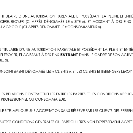
ITULAIRE D’UNE AUTORISATION PARENTALE ET POSSÉDANT LA PLEINE ET ENT
NGERELEROY.FR (CI-APRÈS DÉNOMMÉE LE « SITE »), ET AGISSANT À DES FINS
 OU AGRICOLE (CI-APRÈS DÉNOMMÉE LE « CONSOMMATEUR »).
TITULAIRE D’UNE AUTORISATION PARENTALE ET POSSÉDANT LA PLEIN ET ENTI
RELEROY.FR, ET AGISSANT À DES FINS
ENTRANT
DANS LE CADRE DE SON ACTIVIT
L »).
JOINTEMENT DÉNOMMÉS LES « CLIENTS », ET LES CLIENTS ET BERENGERE LEROY
 LES RELATIONS CONTRACTUELLES ENTRE LES PARTIES ET LES CONDITIONS APPLI
SOIT PROFESSIONNEL OU CONSOMMATEUR.
LE SITE IMPLIQUE UNE ACCEPTATION SANS RÉSERVE PAR LES CLIENTS DES PRÉSE
UTRES CONDITIONS GÉNÉRALES OU PARTICULIÈRES NON EXPRESSÉMENT AGRÉÉES