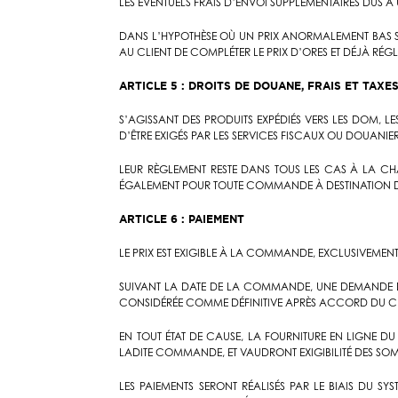
LES ÉVENTUELS FRAIS D’ENVOI SUPPLÉMENTAIRES DUS À
DANS L’HYPOTHÈSE OÙ UN PRIX ANORMALEMENT BAS SE
AU CLIENT DE COMPLÉTER LE PRIX D’ORES ET DÉJÀ RÉ
ARTICLE 5 : DROITS DE DOUANE, FRAIS ET TAXE
S’AGISSANT DES PRODUITS EXPÉDIÉS VERS LES DOM, L
D’ÊTRE EXIGÉS PAR LES SERVICES FISCAUX OU DOUANIE
LEUR RÈGLEMENT RESTE DANS TOUS LES CAS À LA CHA
ÉGALEMENT POUR TOUTE COMMANDE À DESTINATION 
ARTICLE 6 : PAIEMENT
LE PRIX EST EXIGIBLE À LA COMMANDE, EXCLUSIVEMEN
SUIVANT LA DATE DE LA COMMANDE, UNE DEMANDE D
CONSIDÉRÉE COMME DÉFINITIVE APRÈS ACCORD DU CE
EN TOUT ÉTAT DE CAUSE, LA FOURNITURE EN LIGNE 
LADITE COMMANDE, ET VAUDRONT EXIGIBILITÉ DES 
LES PAIEMENTS SERONT RÉALISÉS PAR LE BIAIS DU SY