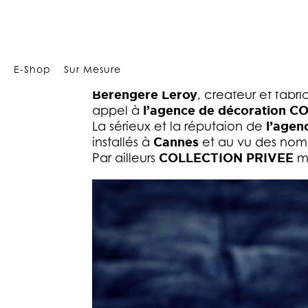
Array
E-Shop
Sur Mesure
Bérengère Leroy
, créateur et fabr
appel à
l’agence de décoration 
La sérieux et la réputaion de
l’age
installés à
Cannes
et au vu des nomb
Par ailleurs
COLLECTION PRIVEE
me