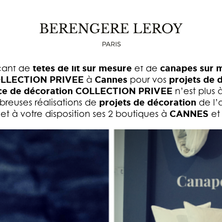
COLLECTION PRIVEE CANNES
icant de
têtes de lit sur mesure
et de
canapés sur 
COLLECTION PRIVEE
à
Cannes
pour vos
projets de d
nce de décoration COLLECTION PRIVEE
n’est plus 
reuses réalisations de
projets de décoration
de l’
t à votre disposition ses 2 boutiques à
CANNES
et