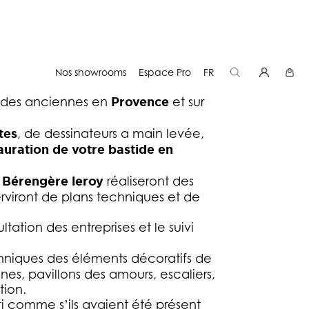
OVENCE ET SUR LA
Nos showrooms
Espace Pro
FR
stides anciennes en
Provence
et sur
tes
, de dessinateurs a main levée,
auration de votre bastide en
 Bérengère leroy
réaliseront des
erviront de plans techniques et de
tation des entreprises et le suivi
chniques des éléments décoratifs de
aines, pavillons des amours, escaliers,
tion.
âti comme s’ils avaient été présent