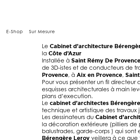
Array
ARCHITECTE SPÉC
E-Shop
Sur Mesure
Le
Cabinet d’architecture Bérengè
la
Côte d’Azur
Installée à
Saint Rémy De Provenc
de 3D-istes et de conducteurs de 
Provence
, à
Aix en Provence
,
Sain
Pour vous présenter un fil directeur 
esquisses architecturales à main le
plans d’execution.
Le
cabinet d’architectes Bérengèr
technique et artistique des travaux j
Les dessinateurs du
Cabinet d’archi
la décoration extérieure (pilliers de 
balustrades, garde-corps ) qui sont e
Bérengère Leroy
veillera à ce que 