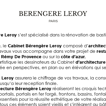
IALISÉ EN RÉNOVATION DE BASTIDES EN PR
CÔTE D’AZUR
re Leroy
s’est spécialisé dans la rénovation de ba
e
, le
Cabinet Bérengère Leroy
composé d’
architec
travaux vous accompagne dans votre projet de
rest
t Rémy De Provence
ou sur la
côte d’azur.
artistique les dessinateurs du Cabinet
d’architecture
vée en perspectives, en plan ou en élévations qui s
e Leroy
assurera le chiffrage de vos travaux, la consul
usqu’a leur reception finale.
tecture Bérengère Leroy
réaliseront les croquis te
portails, portails en fer forgé, frontons, bassins, font
ssentiels pour la réussite esthétique de votre réalisa
tous ces éléments soient vieillis et s’intègrent au b