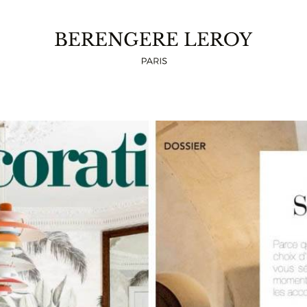
ART & DECORATION OCTOBRE 2021
en
lin jute
Medina et notre table basse Medina dan