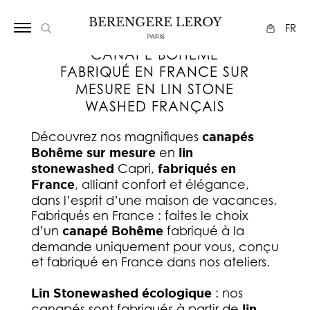
Array
FR
CANAPÉ BOHÊME
FABRIQUÉ EN FRANCE SUR
MESURE EN LIN STONE
WASHED FRANÇAIS
Découvrez nos magnifiques
canapés
Bohême sur mesure
en
lin
stonewashed
Capri,
fabriqués en
France
, alliant confort et élégance,
dans l’esprit d’une maison de vacances.
Fabriqués en France : faites le choix
d’un
canapé Bohême
fabriqué à la
demande uniquement pour vous, conçu
et fabriqué en France dans nos ateliers.
Lin Stonewashed écologique
: nos
canapés sont fabriqués à partir de
lin