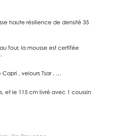
e haute résilience de densité 35
u four, la mousse est certifée
.
 Capri , velours Tsar , …
s, et le 115 cm livré avec 1 coussin