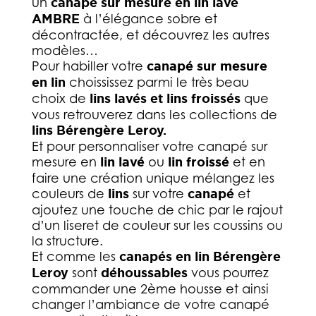
un
canapé sur mesure en lin lavé
AMBRE
à l’élégance sobre et
décontractée, et découvrez les autres
modèles…
Pour habiller votre
canapé sur mesure
en lin
choississez parmi le très beau
choix de
lins lavés et lins froissés
que
vous retrouverez dans les collections de
lins Bérengère Leroy.
Et pour personnaliser votre canapé sur
mesure en
lin lavé
ou
lin froissé
et en
faire une création unique mélangez les
couleurs de
lins
sur votre
canapé
et
ajoutez une touche de chic par le rajout
d’un liseret de couleur sur les coussins ou
la structure.
Et comme les
canapés en lin Bérengère
Leroy
sont
déhoussables
vous pourrez
commander une 2ème housse et ainsi
changer l’ambiance de votre canapé