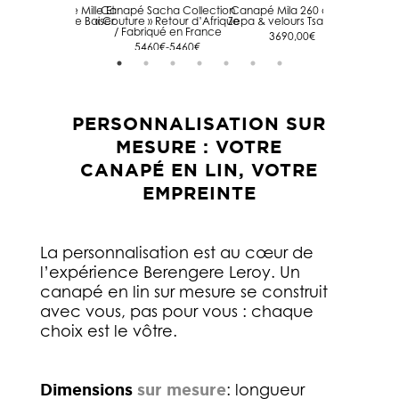
é Convertible Mille Et
Canapé Sacha Collection
Canapé Mila 260 cm en
Canapé Mi
uit 7 Tsar Rouge Baiser
« Couture » Retour d’Afrique
Zepa & velours Tsar sable
lavé Capr
/ Fabriqué en France
Tsar ha
4400€-5400€
3690,00
€
5460€-5460€
PERSONNALISATION SUR
MESURE : VOTRE
CANAPÉ EN LIN, VOTRE
EMPREINTE
La personnalisation est au cœur de
l’expérience Berengere Leroy. Un
canapé en lin sur mesure se construit
avec vous, pas pour vous : chaque
choix est le vôtre.
Dimensions
sur mesure
: longueur