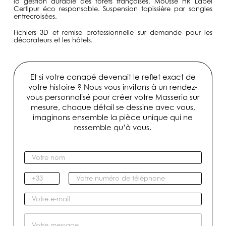
la gestion durable des forêts françaises. Mousse HR Label
Certipur éco responsable. Suspension tapissière par sangles
entrecroisées.
Fichiers 3D et remise professionnelle sur demande pour les
décorateurs et les hôtels.
Et si votre canapé devenait le reflet exact de
votre histoire ? Nous vous invitons à un rendez-
vous personnalisé pour créer votre Masseria sur
mesure, chaque détail se dessine avec vous,
imaginons ensemble la pièce unique qui ne
ressemble qu’à vous.
V
o
t
I
V
r
n
o
e
d
t
V
n
i
r
o
o
c
e
t
M
m
a
n
r