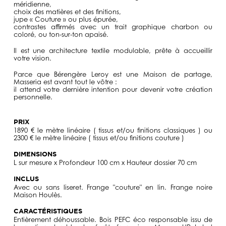
méridienne,
choix des matières et des finitions,
jupe « Couture » ou plus épurée,
contrastes affirmés avec un trait graphique charbon ou
coloré, ou ton-sur-ton apaisé.
Il est une
architecture textile modulable
, prête à accueillir
votre vision.
Parce que Bérengère Leroy est une Maison de partage,
Masseria est avant tout le vôtre
:
il attend votre dernière intention pour devenir votre création
personnelle.
PRIX
1890 € le mètre linéaire ( tissus et/ou finitions classiques ) ou
2300 € le mètre linéaire ( tissus et/ou finitions couture )
DIMENSIONS
L sur mesure x Profondeur 100 cm x Hauteur dossier 70 cm
INCLUS
Avec ou sans liseret. Frange "couture" en lin. Frange noire
Maison Houlès.
CARACTÉRISTIQUES
Entièrement déhoussable. Bois PEFC éco responsable issu de