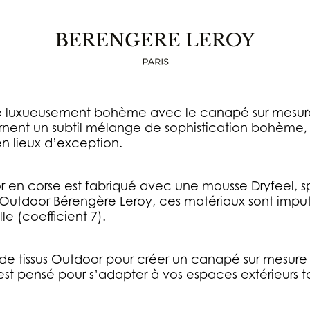
CANAPÉ SUR MESURE OUTDOOR EN CORS
ure luxueusement bohème avec le canapé sur mesur
carnent un subtil mélange de sophistication bohème
en lieux d’exception.
en corse est fabriqué avec une mousse Dryfeel, s
s Outdoor Bérengère Leroy, ces matériaux sont imputr
le (coefficient 7).
e tissus Outdoor pour créer un canapé sur mesure 
st pensé pour s’adapter à vos espaces extérieurs tou