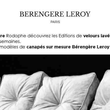
APÉ SUR MESURE RODOLPHE EN VELOURS 
le le
canapé sur mesure Rodolphe
est réalisé
sur 
re
Rodophe découvrez les Editions de
velours lavé
 semaines.
es modèles de
canapés sur mesure Bérengère Leroy