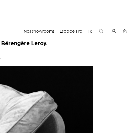
LAVÉ
Nos showrooms
Espace Pro
FR
mesure
dans la taille de votre choix.
Bérengère Leroy.
.