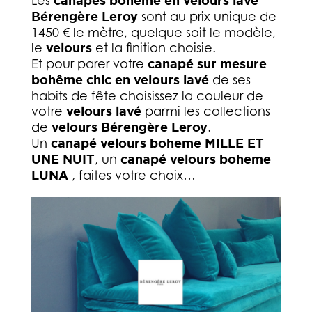
Les
canapés boheme en velours lavé
Bérengère Leroy
sont au prix unique de
1450 € le mètre, quelque soit le modèle,
le
velours
et la finition choisie.
Et pour parer votre
canapé sur mesure
bohême chic en velours lavé
de ses
habits de fête choisissez la couleur de
votre
velours lavé
parmi les collections
de
velours Bérengère Leroy
.
Un
canapé velours boheme MILLE ET
UNE NUIT
, un
canapé velours boheme
LUNA
, faites votre choix…