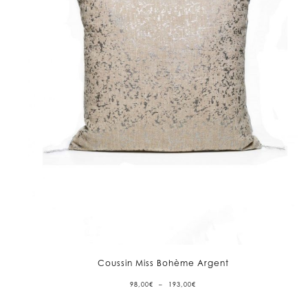
Coussin Miss Bohème Argent
PLAGE
98,00
€
–
193,00
€
DE
PRIX :
98,00€