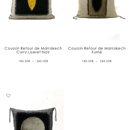
Coussin Retour de Marrakech
Coussin Retour de Marrakech
Curry Liseret Noir
Fumé
PLAGE
PLAGE
185,00
€
–
245,00
€
185,00
€
–
245,00
€
DE
DE
PRIX :
PRIX :
185,00€
185,00€
À
À
245,00€
245,00€