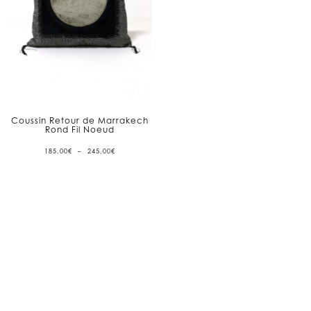
Coussin Retour de Marrakech
Rond Fil Noeud
PLAGE
185,00
€
–
245,00
€
DE
PRIX :
185,00€
À
245,00€