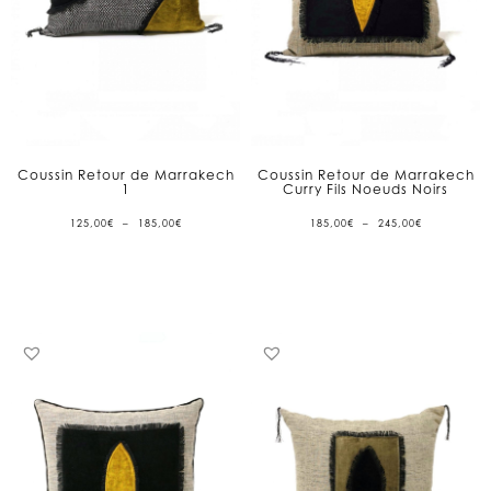
Coussin Retour de Marrakech
Coussin Retour de Marrakech
1
Curry Fils Noeuds Noirs
PLAGE
PLAGE
125,00
€
–
185,00
€
185,00
€
–
245,00
€
DE
DE
PRIX :
PRIX :
125,00€
185,00€
À
À
185,00€
245,00€