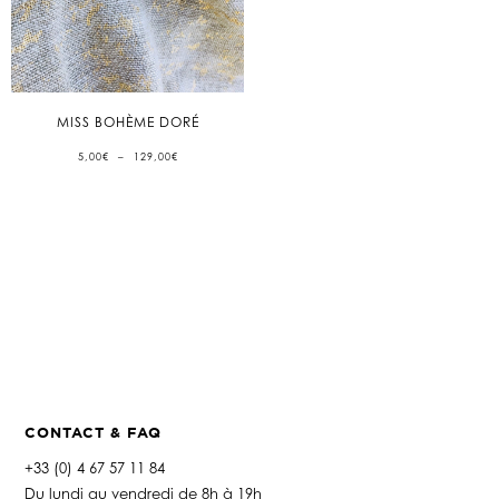
MISS BOHÈME DORÉ
PLAGE
5,00
€
–
129,00
€
DE
PRIX :
5,00€
À
129,00€
CONTACT & FAQ
+33 (0) 4 67 57 11 84
Du lundi au vendredi de 8h à 19h