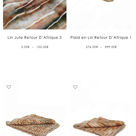
Lin Jute Retour D’Afrique 3
Plaid en Lin Retour D’Afrique 1
PLAGE
PLAGE
5,00
€
–
153,00
€
276,00
€
–
399,00
€
DE
DE
PRIX :
PRIX :
5,00€
276,00€
À
À
153,00€
399,00€