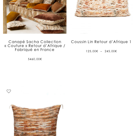
Canapé Sacha Collection
Coussin Lin Retour d’Afrique 1
« Couture » Retour d’Afrique /
Fabriqué en France
PLAGE
125,00
€
–
245,00
€
DE
PRIX :
5460,00
€
125,00€
À
245,00€