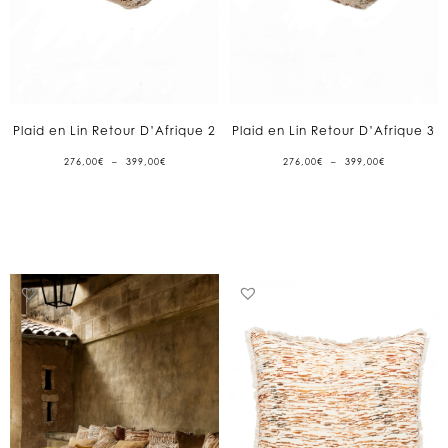
Plaid en Lin Retour D’Afrique 2
Plaid en Lin Retour D’Afrique 3
PLAGE
PLAGE
276,00
€
–
399,00
€
276,00
€
–
399,00
€
DE
DE
PRIX :
PRIX :
276,00€
276,00€
À
À
399,00€
399,00€