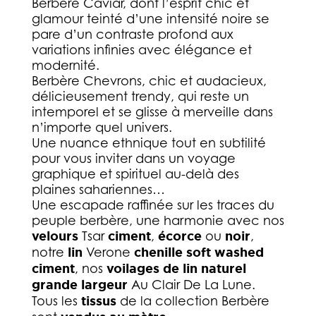
Berbère Caviar, dont l’esprit chic et
glamour teinté d’une intensité noire se
pare d’un contraste profond aux
variations infinies avec élégance et
modernité.
Berbère Chevrons, chic et audacieux,
délicieusement trendy, qui reste un
intemporel et se glisse à merveille dans
n’importe quel univers.
Une nuance ethnique tout en subtilité
pour vous inviter dans un voyage
graphique et spirituel au-delà des
plaines sahariennes…
Une escapade raffinée sur les traces du
peuple berbère, une harmonie avec nos
velours
Tsar
ciment
,
écorce
ou
noir
,
notre
lin
Verone
chenille soft washed
ciment
, nos
voilages de lin naturel
grande largeur
Au Clair De La Lune.
Tous les
tissus
de la collection Berbère