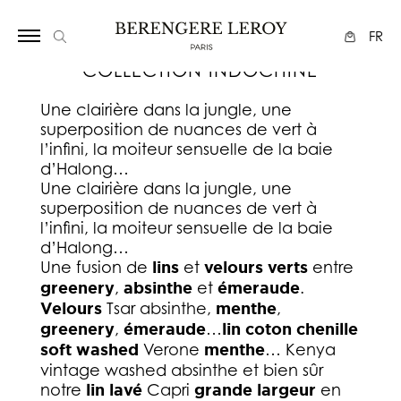
Array
FR
COLLECTION INDOCHINE
Une clairière dans la jungle, une
superposition de nuances de vert à
l’infini, la moiteur sensuelle de la baie
d’Halong…
Une clairière dans la jungle, une
superposition de nuances de vert à
l’infini, la moiteur sensuelle de la baie
d’Halong…
Une fusion de
lins
et
velours verts
entre
greenery
,
absinthe
et
émeraude
.
Velours
Tsar absinthe,
menthe
,
greenery
,
émeraude
…
lin coton chenille
soft washed
Verone
menthe
… Kenya
vintage washed absinthe et bien sûr
notre
lin lavé
Capri
grande largeur
en