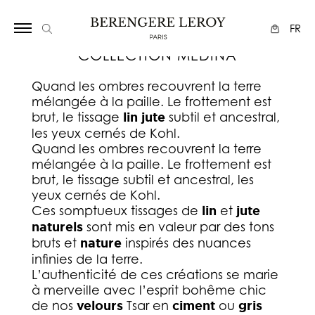
Array
FR
COLLECTION MEDINA
Quand les ombres recouvrent la terre
mélangée à la paille. Le frottement est
brut, le tissage
lin jute
subtil et ancestral,
les yeux cernés de Kohl.
Quand les ombres recouvrent la terre
mélangée à la paille. Le frottement est
brut, le tissage subtil et ancestral, les
yeux cernés de Kohl.
Ces somptueux tissages de
lin
et
jute
naturels
sont mis en valeur par des tons
bruts et
nature
inspirés des nuances
infinies de la terre.
L’authenticité de ces créations se marie
à merveille avec l’esprit bohême chic
de nos
velours
Tsar en
ciment
ou
gris