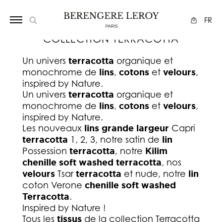
Array
FR
COLLECTION TERRACOTTA
Un univers
terracotta
organique et
monochrome de
lins
,
cotons
et
velours
,
inspired by Nature.
Un univers
terracotta
organique et
monochrome de
lins
,
cotons
et
velours
,
inspired by Nature.
Les nouveaux
lins grande largeur
Capri
terracotta
1, 2, 3, notre satin de
lin
Possession
terracotta
, notre
Kilim
chenille soft washed
terracotta
, nos
velours
Tsar
terracotta
et nude, notre
lin
coton Verone
chenille soft washed
Terracotta
.
Inspired by Nature !
Tous les
tissus
de la collection Terracotta