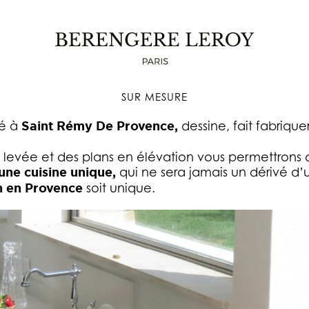
CREATION DE CUISINES SUR MESURE
ATEUR EN PROVENCE ET SUR LA CÔTE D’AZUR, DESSINE E
SUR MESURE
lé à
Saint Rémy De Provence,
dessine, fait fabriquer
levée et des plans en élévation vous permettrons de 
une cuisine unique,
qui ne sera jamais un dérivé d’
n en Provence
soit unique.