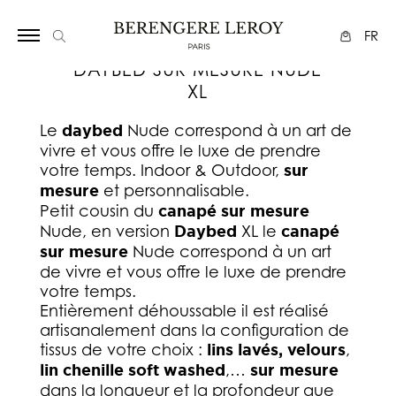
Array
FR
DAYBED SUR MESURE NUDE
XL
Le
daybed
Nude correspond à un art de
vivre et vous offre le luxe de prendre
votre temps. Indoor & Outdoor,
sur
mesure
et personnalisable.
Petit cousin du
canapé sur mesure
Nude, en version
Daybed
XL le
canapé
sur mesure
Nude correspond à un art
de vivre et vous offre le luxe de prendre
votre temps.
Entièrement déhoussable il est réalisé
artisanalement dans la configuration de
tissus de votre choix :
lins lavés,
velours
,
lin chenille soft washed
,…
sur mesure
dans la longueur et la profondeur que