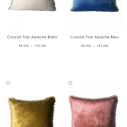
Coussin Tsar Apache Blanc
Coussin Tsar Apache Bleu
PLAGE
PLAGE
98,00
€
–
193,00
€
98,00
€
–
193,00
€
DE
DE
PRIX :
PRIX :
98,00€
98,00€
À
À
193,00€
193,00€