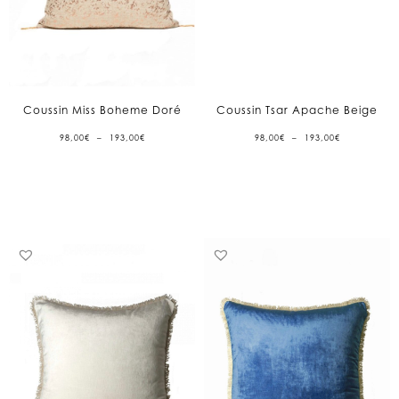
Coussin Miss Boheme Doré
Coussin Tsar Apache Beige
PLAGE
PLAGE
98,00
€
–
193,00
€
98,00
€
–
193,00
€
DE
DE
PRIX :
PRIX :
98,00€
98,00€
À
À
193,00€
193,00€