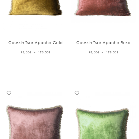
Coussin Tsar Apache Gold
Coussin Tsar Apache Rose
PLAGE
PLAGE
98,00
€
–
193,00
€
98,00
€
–
198,00
€
DE
DE
PRIX :
PRIX :
98,00€
98,00€
À
À
193,00€
198,00€