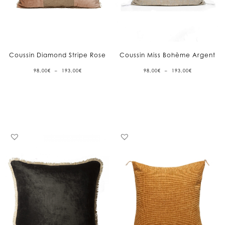
Coussin Diamond Stripe Rose
Coussin Miss Bohème Argent
PLAGE
PLAGE
98,00
€
–
193,00
€
98,00
€
–
193,00
€
DE
DE
PRIX :
PRIX :
98,00€
98,00€
À
À
193,00€
193,00€