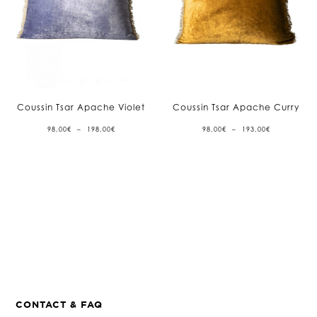
Coussin Tsar Apache Violet
Coussin Tsar Apache Curry
PLAGE
PLAGE
98,00
€
–
198,00
€
98,00
€
–
193,00
€
DE
DE
PRIX :
PRIX :
98,00€
98,00€
À
À
198,00€
193,00€
CONTACT & FAQ