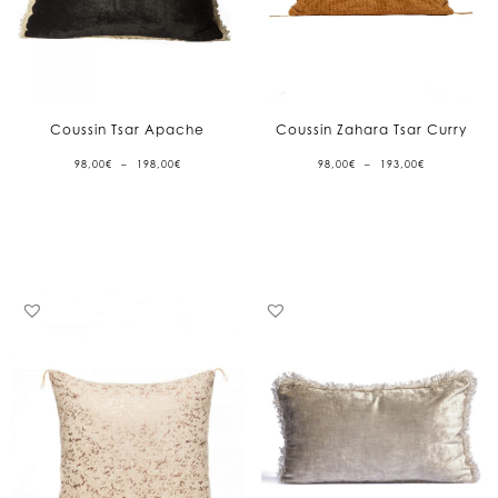
Coussin Tsar Apache
Coussin Zahara Tsar Curry
PLAGE
PLAGE
98,00
€
–
198,00
€
98,00
€
–
193,00
€
DE
DE
PRIX :
PRIX :
98,00€
98,00€
À
À
198,00€
193,00€