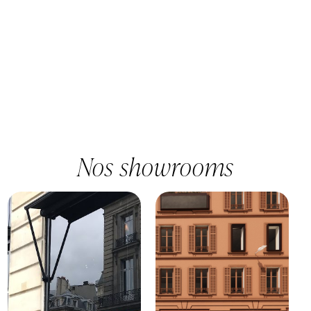
h
o
n
e
*
Nos showrooms