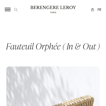
Array
FR
Fauteuil Orphée ( In & Out )