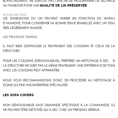
BLANCHISSANTS. NE SURTOUT PAS LANCER DE PROGRAMME DE SÉCHAGE
AU TAMBOUR POUR UNE
QUALITÉ DE LIN PRÉSERVÉE
.
HYGROMETRIE
LES DIMENSIONS DU LIN PEUVENT VARIER EN FONCTION DU NIVEAU
D’HUMIDITÉ, POUR CONSERVER SA BONNE TENUE RHABILLEZ AVEC UN TISSU
TRÈS LÉGÈREMENT HUMIDE.
LES PRODUITS TENDUS
IL FAUT BIEN DISTINGUER LE TRAITEMENT DES COUSSINS ET CELUI DE LA
STRUCTURE :
POUR LES COUSSINS (DÉHOUSSABLES), PRÉFÉREZ UN NETTOYAGE À SEC. SI
LA STRUCTURE NE SUBIT PAS LE MÊME TRAITEMENT, UNE DIFFÉRENCE DE TONS
AVEC LES COUSSINS PEUT APPARAÎTRE.
NOUS VOUS RECOMMANDONS DONC DE PROCÉDER AU NETTOYAGE À
DOMICILE PAR UNE ENTREPRISE SPÉCIALISÉE.
LES SOFA COVERS
NON DÉHOUSSABLES SAUF DEMANDE SPÉCIFIQUE À LA COMMANDE, ILS
NE PEUVENT ÊTRE NETTOYÉS QU’A SEC CHEZ UN PRESSING SÉRIEUX.