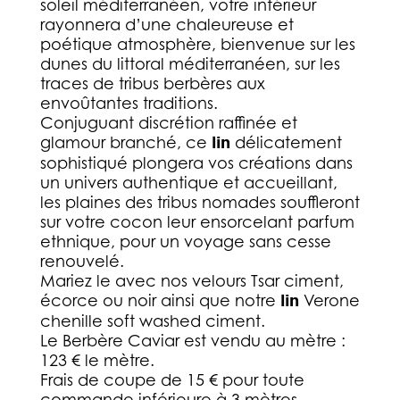
soleil méditerranéen, votre intérieur
rayonnera d’une chaleureuse et
poétique atmosphère, bienvenue sur les
dunes du littoral méditerranéen, sur les
traces de tribus berbères aux
envoûtantes traditions.
Conjuguant discrétion raffinée et
glamour branché, ce
lin
délicatement
sophistiqué plongera vos créations dans
un univers authentique et accueillant,
les plaines des tribus nomades souffleront
sur votre cocon leur ensorcelant parfum
ethnique, pour un voyage sans cesse
renouvelé.
Mariez le avec nos velours Tsar ciment,
écorce ou noir ainsi que notre
lin
Verone
chenille soft washed ciment.
Le Berbère Caviar est vendu au mètre :
123 € le mètre.
Frais de coupe de 15 € pour toute
commande inférieure à 3 mètres.