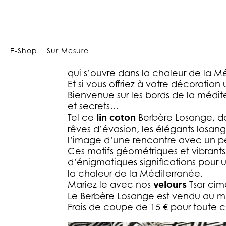
Array
E-Shop
Sur Mesure
Des motifs géométriques et vibrant
qui s’ouvre dans la chaleur de la M
Et si vous offriez à votre décorati
Bienvenue sur les bords de la méditer
et secrets…
Tel ce
lin coton
Berbère Losange, do
rêves d’évasion, les élégants losan
l’image d’une rencontre avec un peu
Ces motifs géométriques et vibrants 
d’énigmatiques significations pour
la chaleur de la Méditerranée.
Mariez le avec nos
velours
Tsar cim
Le Berbère Losange est vendu au mèt
Frais de coupe de 15 € pour toute 