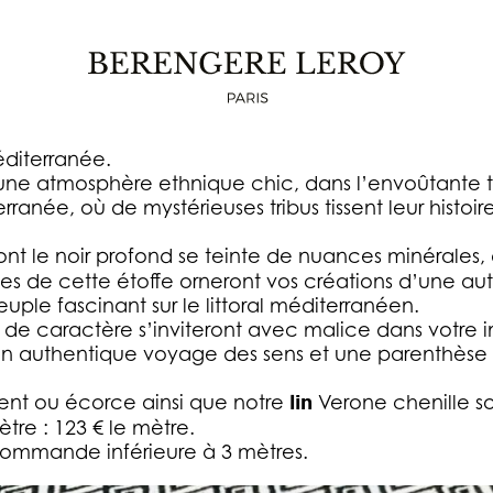
LE BERBÈRE LOSANGE
s de caractère, un authentique voyage des sens et
éditerranée.
on une atmosphère ethnique chic, dans l’envoûtante t
ranée, où de mystérieuses tribus tissent leur histoir
nt le noir profond se teinte de nuances minérales,
ges de cette étoffe orneront vos créations d’une au
ple fascinant sur le littoral méditerranéen.
de caractère s’inviteront avec malice dans votre int
 un authentique voyage des sens et une parenthèse
ent ou écorce ainsi que notre
lin
Verone chenille s
re : 123 € le mètre.
commande inférieure à 3 mètres.