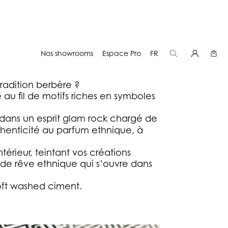
Nos showrooms
Espace Pro
FR
 une parenthèse de rêve ethnique
radition berbère ?
e au fil de motifs riches en symboles
 dans un esprit glam rock chargé de
thenticité au parfum ethnique, à
érieur, teintant vos créations
 de rêve ethnique qui s’ouvre dans
oft washed ciment.