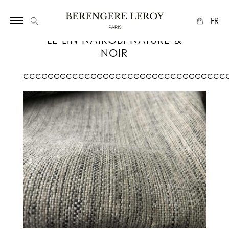
Array
FR
LE LIN NAIROBI NATURE &
NOIR
ccccccccccccccccccccccccccccccccc