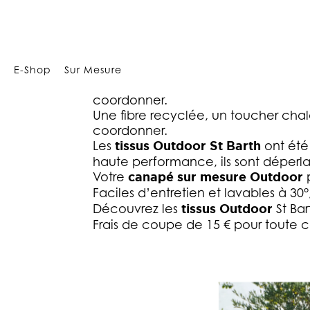
Array
E-Shop
Sur Mesure
Une fibre recyclée, un toucher chal
coordonner.
Une fibre recyclée, un toucher chal
coordonner.
Les
tissus Outdoor St Barth
ont été 
haute performance, ils sont déperlants
Votre
canapé sur mesure Outdoor
p
Faciles d’entretien et lavables à 30°
Découvrez les
tissus Outdoor
St Bar
Frais de coupe de 15 € pour toute 