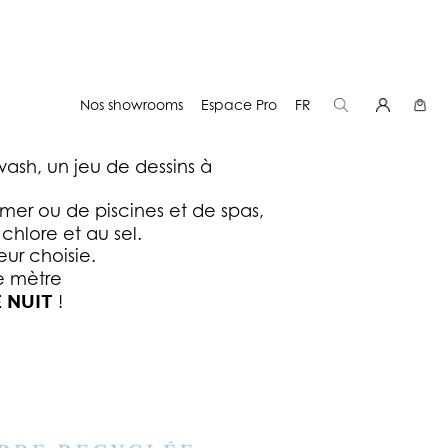
Nos showrooms
Espace Pro
FR
wash, un jeu de dessins à
wash, un jeu de dessins à
 mer ou de piscines et de spas,
 chlore et au sel.
ur choisie.
le mètre
E NUIT
!