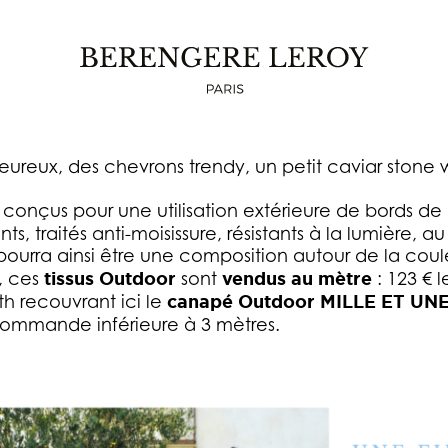
LE TISSU OUTDOOR ST BARTH
eureux, des chevrons trendy, un petit caviar stone 
eureux, des chevrons trendy, un petit caviar stone 
conçus pour une utilisation extérieure de bords de
, traités anti-moisissure, résistants à la lumière, au
ourra ainsi être une composition autour de la coule
, ces
tissus Outdoor
sont
vendus au mètre
: 123 € 
th recouvrant ici le
canapé Outdoor MILLE ET UN
commande inférieure à 3 mètres.