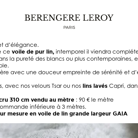
LE VOILE DE LIN GRANDE LARGEUR GAIA
délicat, le
voile de lin pur
Gaia soufflera sur votre 
et d’élégance.
e ce
voile de pur lin,
intemporel il viendra compléte
ans la pureté des blancs ou plus contemporaines, et
ble.
a lumière avec une douceur empreinte de sérénité et d
es, avec nos velours Tsar ou nos
lins lavés
Capri, dan
 ecru 310 cm vendu au mètre
: 90 € le mètre
commande inférieure à 3 mètres.
sur mesure en voile de lin grande largeur GAIA