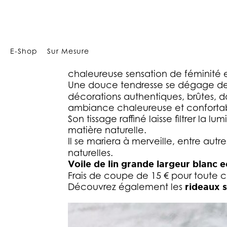
Array
E-Shop
Sur Mesure
Avec son effet de tissage raffiné et 
chaleureuse sensation de féminité 
Une douce tendresse se dégage d
décorations authentiques, brûtes, d
ambiance chaleureuse et conforta
Son tissage raffiné laisse filtrer l
matière naturelle.
Il se mariera à merveille, entre autr
naturelles.
Voile de lin grande largeur blanc
Frais de coupe de 15 € pour toute 
Découvrez également les
rideaux 