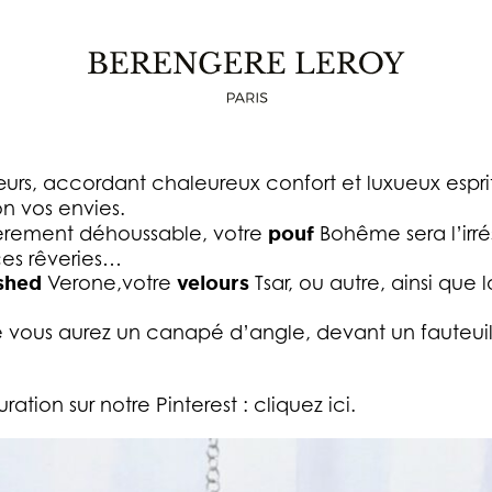
POUF SUR MESURE BOHÊME
 ou canapé d’angle, ce pouf associera confort et fi
urs, accordant chaleureux confort et luxueux espri
on vos envies.
ntièrement déhoussable, votre
pouf
Bohême sera l’irré
ces rêveries…
ashed
Verone,votre
velours
Tsar, ou autre, ainsi que 
vous aurez un canapé d’angle, devant un fauteui
ion sur notre Pinterest : cliquez ici.