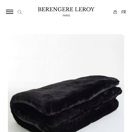
5251231
FR