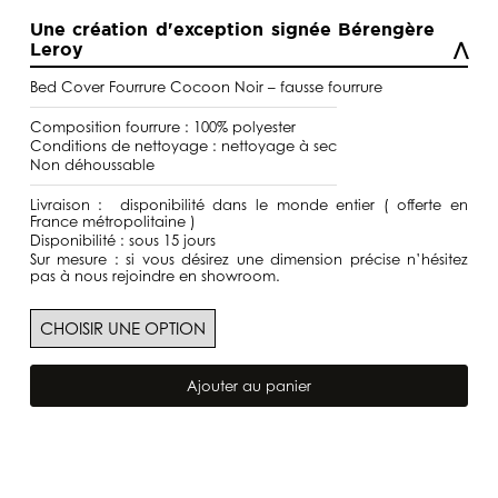
de
prix :
Une création d'exception signée Bérengère
266,00€
Leroy
à
475,00€
Bed Cover Fourrure Cocoon Noir – fausse fourrure
Composition fourrure : 100% polyester
Conditions de nettoyage : nettoyage à sec
Non déhoussable
Livraison : disponibilité dans le monde entier ( offerte en
France métropolitaine )
Disponibilité : sous 15 jours
Sur mesure : si vous désirez une dimension précise n’hésitez
pas à nous rejoindre en showroom.
quantité
de
Ajouter au panier
Bed
Cover
Fourrure
Cocoon
Noir