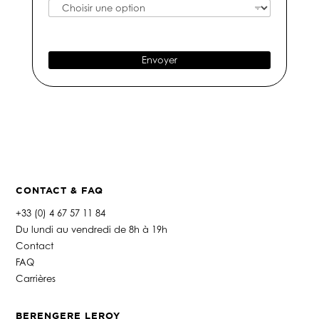
g
o
a
e
d
i
e
l
t
*
Envoyer
é
l
é
p
h
o
n
e
*
CONTACT & FAQ
+33 (0) 4 67 57 11 84
Du lundi au vendredi de 8h à 19h
Contact
FAQ
Carrières
BERENGERE LEROY