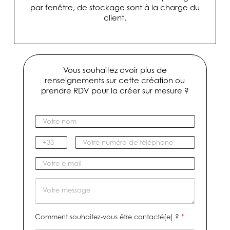
par fenêtre, de stockage sont à la charge du
client.
Vous souhaitez avoir plus de
renseignements sur cette création ou
prendre RDV pour la créer sur mesure ?
V
o
t
I
V
r
n
o
e
d
t
V
n
i
r
o
o
c
e
t
M
m
a
n
r
e
*
t
u
e
s
i
m
e
s
Comment souhaitez-vous être contacté(e) ?
*
f
é
-
a
r
m