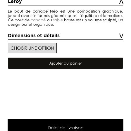
Leroy
Le bout de canapé Néo est une composition graphique,
jouant avec les formes géométriques, l’équilibre et la matière.
Ce bout de
canapé
ou
table
basse est un volume sculpté, un
design pur et organique.
Dimensions et détails
quantité
de
Ajouter au panier
Bout
de
Canapé
Néo
Délai de livraison