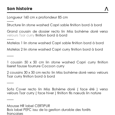
Son histoire
Longueur 160 cm x profondeur 85 cm
——
Structure lin stone washed Capri sable finition bord à bord
Grand coussin de dossier recto lin Miss bohème doré verso
velours Tsar curry
finition bord à bord
——
Matelas 1 lin stone washed Capri sable finition bord à bord
Matelas 2 lin stone washed Capri curry finition bord à bord
——
1 coussin 50 x 50 cm lin stone washed Capri curry finition
liseret fausse fourrure Cocoon curry
2 coussins 30 x 50 cm recto lin Miss bohème doré verso velours
Tsar curry finition bord à bord
——
Sofa Cover recto lin Miss Bohème doré ( face été ) verso
velours Tsar curry ( face hiver ) finition fils nœuds lin nature
——
Mousse HR label CERTIPUR
Bois label PEFC issu de la gestion durable des forêts
françaises