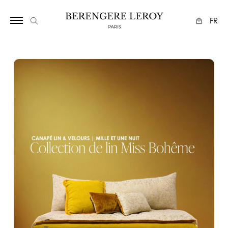
34
FR