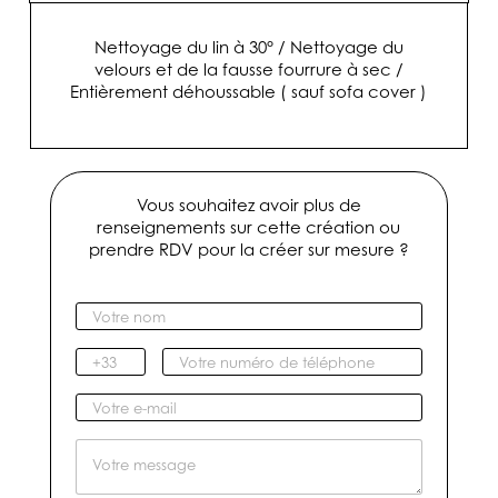
Nettoyage du lin à 30° / Nettoyage du
velours et de la fausse fourrure à sec /
Entièrement déhoussable ( sauf sofa cover )
Vous souhaitez avoir plus de
renseignements sur cette création ou
prendre RDV pour la créer sur mesure ?
V
o
t
I
V
r
n
o
e
d
t
V
n
i
r
o
o
c
e
t
M
m
a
n
r
e
*
t
u
e
s