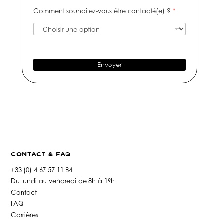
i
m
e
s
Comment souhaitez-vous être contacté(e) ?
*
f
é
-
a
r
m
g
o
a
e
d
i
e
l
t
*
Envoyer
é
l
é
p
h
o
n
e
*
CONTACT & FAQ
+33 (0) 4 67 57 11 84
Du lundi au vendredi de 8h à 19h
Contact
FAQ
Carrières