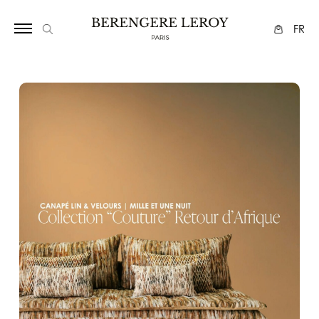
34
FR