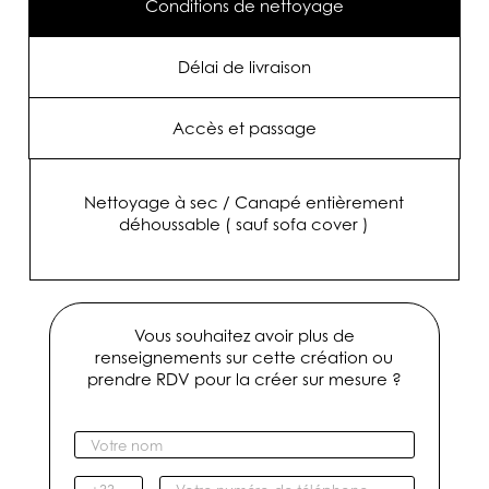
Conditions de nettoyage
Délai de livraison
Accès et passage
Nettoyage à sec / Canapé entièrement
déhoussable ( sauf sofa cover )
Vous souhaitez avoir plus de
renseignements sur cette création ou
prendre RDV pour la créer sur mesure ?
V
o
t
I
V