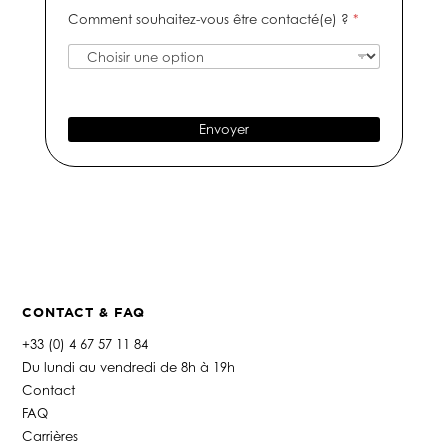
i
m
e
s
Comment souhaitez-vous être contacté(e) ?
*
f
é
-
a
r
m
g
o
a
e
d
i
e
l
t
*
Envoyer
é
l
é
p
h
o
n
e
*
CONTACT & FAQ
+33 (0) 4 67 57 11 84
Du lundi au vendredi de 8h à 19h
Contact
FAQ
Carrières