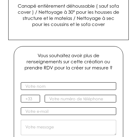
Canapé entièrement déhoussable ( sauf sofa
cover ) / Nettoyage à 30° pour les housses de
structure et le matelas / Nettoyage à sec
pour les coussins et le sofa cover
Vous souhaitez avoir plus de
renseignements sur cette création ou
prendre RDV pour la créer sur mesure ?
V
o
t
I
V
r
n
o
e
d
t
V
n
i
r
o
o
c
e
t
M
m
a
n
r
e
*
t
u
e
s