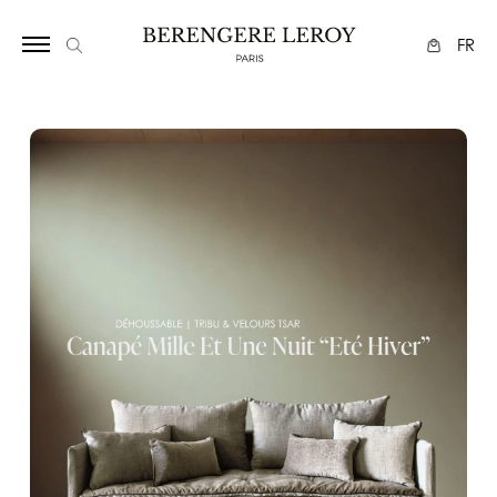
34
FR