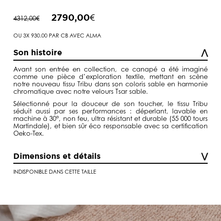
Le
Le
2790,00
€
4312,00
€
prix
prix
initial
actuel
était :
est :
OU 3X 930.00 PAR CB AVEC ALMA
4312,00€.
2790,00€.
Son histoire
Avant son entrée en collection, ce canapé a été imaginé
comme une pièce d’exploration textile, mettant en scène
notre nouveau tissu
Tribu
dans son coloris sable en harmonie
chromatique avec notre velours Tsar sable.
Sélectionné pour la
douceur de son toucher
, le tissu Tribu
séduit aussi par ses performances :
déperlant, lavable en
machine à 30°
,
non feu
,
ultra
résistant et durable (55 000 tours
Martindale)
, et bien sûr éco responsable avec sa
certification
Oeko-Tex
.
Dimensions et détails
INDISPONIBLE DANS CETTE TAILLE