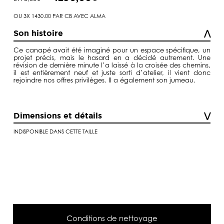
prix
prix
initial
actuel
était :
est :
OU 3X 1430.00 PAR CB AVEC ALMA
5975,00€.
4290,00€.
Son histoire
Ce canapé avait été imaginé pour un espace spécifique, un
projet précis, mais le hasard en a décidé autrement. Une
révision de dernière minute l’a laissé à la croisée des chemins,
il est entièrement neuf et juste sorti d’atelier, il vient donc
rejoindre nos offres privilèges. Il a également son jumeau.
Dimensions et détails
INDISPONIBLE DANS CETTE TAILLE
Conditions de nettoyage