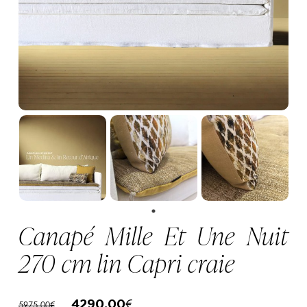
Canapé Mille Et Une Nuit
270 cm lin Capri craie
Le
Le
4290,00
€
5975,00
€