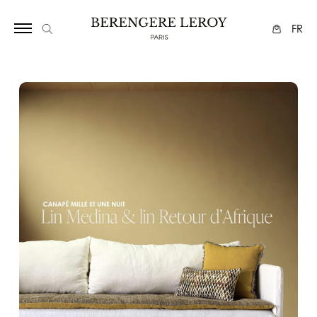
34
FR