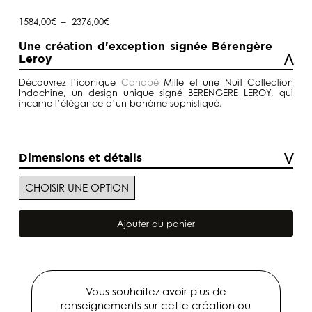
Plage
1584,00
€
–
2376,00
€
de
prix :
Une création d'exception signée Bérengère
1584,00€
Leroy
à
2376,00€
Découvrez l’iconique
Canapé
Mille et une Nuit Collection
Indochine, un design unique signé BERENGERE LEROY, qui
incarne l’élégance d’un bohème sophistiqué.
Dimensions et détails
quantité
de
Ajouter au panier
Canapé
Mille
et
une
Nuit
Collection
Vous souhaitez avoir plus de
Indochine
renseignements sur cette création ou
/