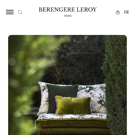
29411396756642387
FR