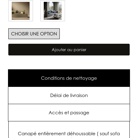
quantité
de
Ajouter au panier
Canapé
Nude
Été
Hiver
Craie
Conditions de nettoyage
Délai de livraison
Accès et passage
Canapé entièrement déhoussable ( sauf sofa