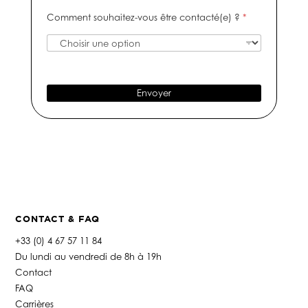
i
m
e
s
Comment souhaitez-vous être contacté(e) ?
*
f
é
-
a
r
m
g
o
a
e
d
i
e
l
t
*
Envoyer
é
l
é
p
h
o
n
e
*
CONTACT & FAQ
+33 (0) 4 67 57 11 84
Du lundi au vendredi de 8h à 19h
Contact
FAQ
Carrières