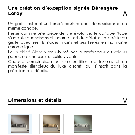
de
prix :
Une création d'exception signée Bérengère
2750,00€
Leroy
à
3829,00€
Un grain textile et un tombé couture pour deux saisons et un
même canapé.
Pensé comme une pièce de vie évolutive, le canapé Nude
s’adapte aux saisons et incarne l’art du détail et la poésie du
geste avec ses fils noués mains et ses liserés en harmonie
chromatique.
Le
lin chiné Glam
y est sublimé par la profondeur du
velours
pour créer une œuvre textile vivante.
Chaque combinaison est une partition de textures et un
manifeste silencieux du luxe discret, qui s’inscrit dans la
précision des détails
.
Dimensions et détails