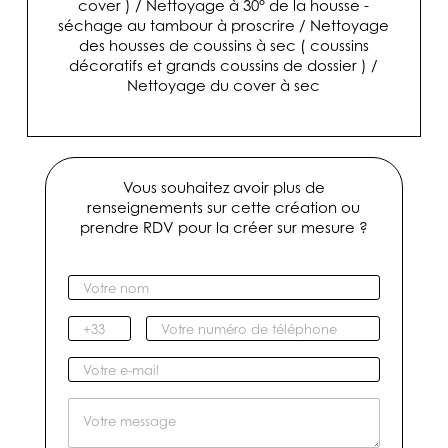
cover ) / Nettoyage à 30° de la housse -
séchage au tambour à proscrire / Nettoyage
des housses de coussins à sec ( coussins
décoratifs et grands coussins de dossier ) /
Nettoyage du cover à sec
Vous souhaitez avoir plus de
renseignements sur cette création ou
prendre RDV pour la créer sur mesure ?
V
o
t
I
V
r
n
o
e
d
t
V
n
i
r
o
o
c
e
t
M
m
a
n
r
e
*
t
u
e
s