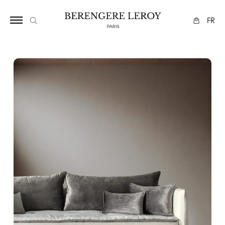
378
FR