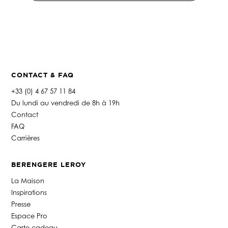
é
p
h
o
n
e
*
CONTACT & FAQ
+33 (0) 4 67 57 11 84
Du lundi au vendredi de 8h à 19h
Contact
FAQ
Carrières
BERENGERE LEROY
La Maison
Inspirations
Presse
Espace Pro
Carte cadeau