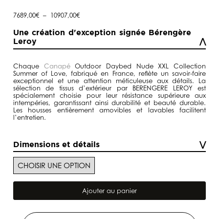
Plage
7689,00
€
–
10907,00
€
de
prix :
Une création d'exception signée Bérengère
7689,00€
Leroy
à
10907,00€
Chaque
Canapé
Outdoor Daybed Nude XXL Collection
Summer of Love, fabriqué en France, reflète un savoir-faire
exceptionnel et une attention méticuleuse aux détails. La
sélection de tissus d’extérieur par BERENGERE LEROY est
spécialement choisie pour leur résistance supérieure aux
intempéries, garantissant ainsi durabilité et beauté durable.
Les housses entièrement amovibles et lavables facilitent
l’entretien.
Dimensions et détails
quantité
de
Ajouter au panier
Canapé
Outdoor
Daybed
Nude