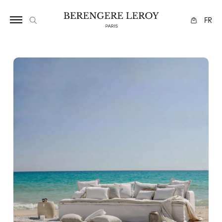
6726642399294677
FR