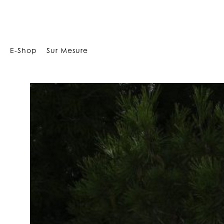
29412276642397677
E-Shop
Sur Mesure