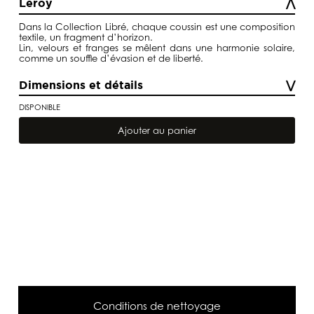
Leroy
Dans la
Collection Libré
, chaque coussin est une composition
textile, un fragment d’horizon.
Lin, velours et franges se mêlent dans une harmonie solaire,
comme un souffle d’évasion et de liberté.
Dimensions et détails
DISPONIBLE
quantité
de
Ajouter au panier
Coussin
Totem
Conditions de nettoyage