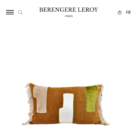
291143
FR