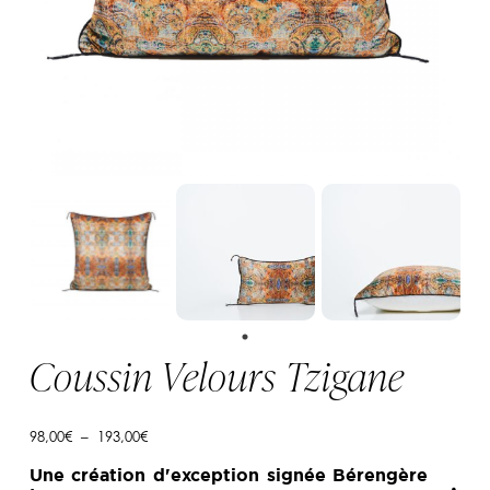
Coussin Velours Tzigane
Plage
98,00
€
–
193,00
€
de
prix :
Une création d'exception signée Bérengère
98,00€