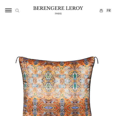
296641092
FR