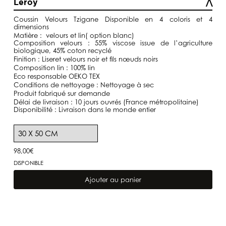
Leroy
à
193,00€
Coussin Velours Tzigane Disponible en 4 coloris et 4
dimensions
Matière : velours et lin( option blanc)
Composition velours : 55% viscose issue de l’agriculture
biologique, 45% coton recyclé
Finition : Liseret velours noir et fils nœuds noirs
Composition lin : 100% lin
Eco responsable OEKO TEX
Conditions de nettoyage : Nettoyage à sec
Produit fabriqué sur demande
Délai de livraison : 10 jours ouvrés (France métropolitaine)
Disponibilité : Livraison dans le monde entier
98,00
€
DISPONIBLE
quantité
de
Ajouter au panier
Coussin
Velours
Tzigane