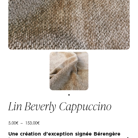
Lin Beverly Cappuccino
Plage
5,00
€
–
153,00
€
de
prix :
Une création d'exception signée Bérengère
5,00€