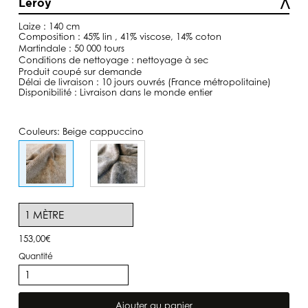
Leroy
à
153,00€
Laize : 140 cm
Composition : 45% lin , 41% viscose, 14% coton
Martindale : 50 000 tours
Conditions de nettoyage : nettoyage à sec
Produit coupé sur demande
Délai de livraison : 10 jours ouvrés (France métropolitaine)
Disponibilité : Livraison dans le monde entier
Couleurs:
Beige cappuccino
153,00
€
quantité
de
Lin
Beverly
Ajouter au panier
Cappuccino