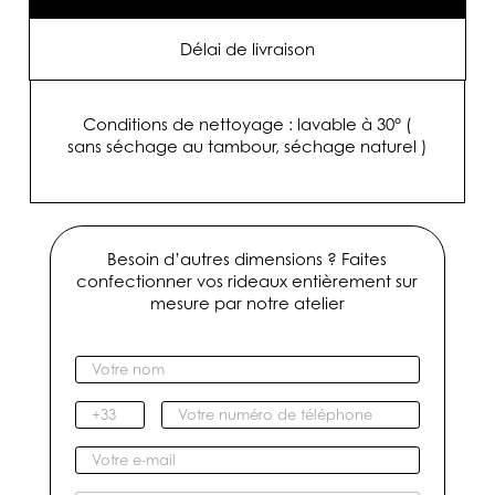
Lune
(
grande
Délai de livraison
largeur
330
cm
)
Conditions de nettoyage : lavable à 30° (
sans séchage au tambour, séchage naturel )
Besoin d’autres dimensions ? Faites
confectionner vos rideaux entièrement sur
mesure par notre atelier
V
o
t
I
V
r
n
o
e
d
t
V
n
i
r
o
o
c
e