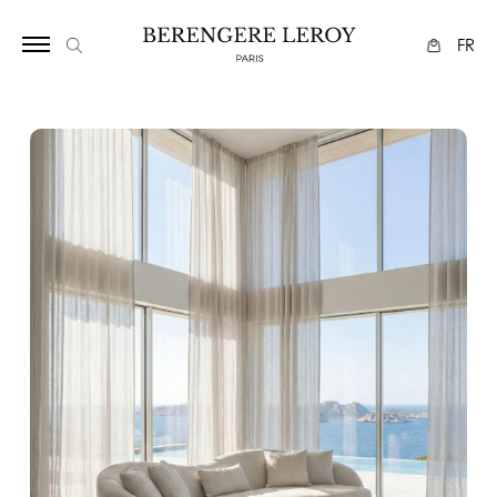
27
FR