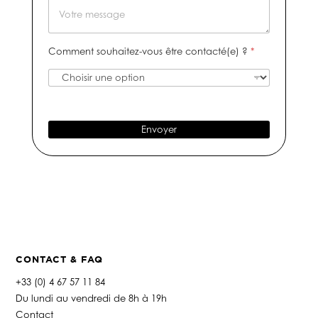
t
M
m
a
n
r
e
*
t
u
e
s
i
m
e
s
Comment souhaitez-vous être contacté(e) ?
*
f
é
-
a
r
m
g
o
a
e
d
i
e
l
t
*
Envoyer
é
l
é
p
h
o
n
e
*
CONTACT & FAQ
+33 (0) 4 67 57 11 84
Du lundi au vendredi de 8h à 19h
Contact