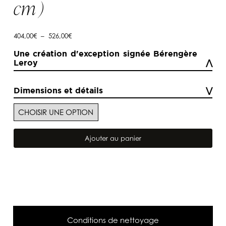
cm )
Plage
404,00
€
–
526,00
€
de
prix :
Une création d'exception signée Bérengère
404,00€
Leroy
à
526,00€
Dimensions et détails
quantité
de
Ajouter au panier
Rideaux
en
voilage
de
lin
blanc
craie
Au
Clair
De
Conditions de nettoyage
La