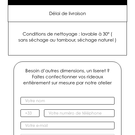
(
grande
largeur
Délai de livraison
330
cm
)
Conditions de nettoyage : lavable à 30° (
sans séchage au tambour, séchage naturel )
Besoin d’autres dimensions, un liseret ?
Faites confectionner vos rideaux
entièrement sur mesure par notre atelier
V
o
t
I
V
r
n
o
e
d
t
V
n
i
r
o
o
c
e