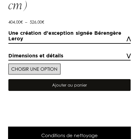
cm )
Plage
404,00
€
–
526,00
€
de
prix :
Une création d'exception signée Bérengère
404,00€
Leroy
à
526,00€
Dimensions et détails
quantité
de
Ajouter au panier
Rideaux
en
voilage
de
lin
naturel
Au
Clair
De
La
Conditions de nettoyage
Lune