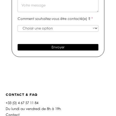
t
M
m
a
n
r
e
*
t
u
e
s
i
m
e
s
Comment souhaitez-vous être contacté(e) ?
*
f
é
-
a
r
m
g
o
a
e
d
i
e
l
t
*
Envoyer
é
l
é
p
h
o
n
e
*
CONTACT & FAQ
+33 (0) 4 67 57 11 84
Du lundi au vendredi de 8h à 19h
Contact