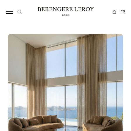
27
FR