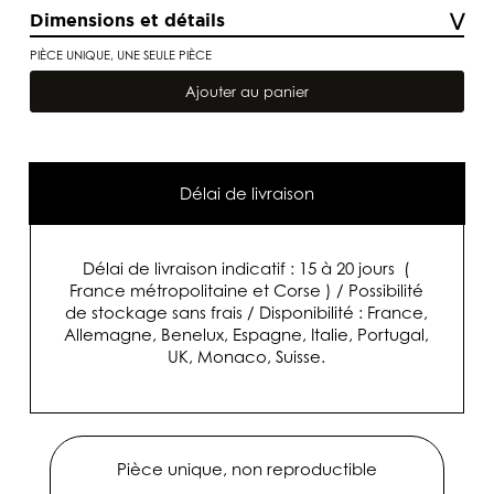
Dimensions et détails
PIÈCE UNIQUE, UNE SEULE PIÈCE
quantité
de
Ajouter au panier
Tapis
Berbère
"MRIRT"
craie
et
noir
Délai de livraison
303
x
254
cm
Délai de livraison indicatif : 15 à 20 jours (
(
pièce
France métropolitaine et Corse ) / Possibilité
unique
de stockage sans frais / Disponibilité : France,
non
Allemagne, Benelux, Espagne, Italie, Portugal,
reproductible
)
UK, Monaco, Suisse.
Pièce unique, non reproductible