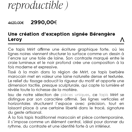
reproductible )
Le
Le
2990,00
€
4620,00
€
prix
prix
initial
actuel
était :
est :
Une création d'exception signée Bérengère
4620,00€.
2990,00€.
Leroy
Ce tapis Mrirt affirme une écriture graphique forte, où les
lignes noires viennent structurer la surface comme un dessin à
l’encre sur une toile de laine. Son contraste marqué entre le
craie lumineux et le noir profond crée une composition à la
fois moderne et expressive.
Tissé à la main dans la région de Mrirt, ce tapis berbère
marocain met en valeur une laine naturelle dense et texturée.
Le relief du tissage adoucit la rigueur du motif et apporte une
dimension tactile, presque sculpturale, qui capte la lumière et
révèle toute la richesse de la matière.
Issu de notre sélection de
pièces uniques
, ce
tapis
Mrirt se
distingue par son caractère affirmé. Ses lignes verticales et
horizontales structurent l’espace avec précision, tout en
laissant place à une certaine liberté dans le tracé, signature
du geste artisanal.
À la fois tapis traditionnel marocain et pièce contemporaine,
il s’impose comme un élément central, idéal pour donner du
rythme, du contraste et une identité forte à un intérieur.